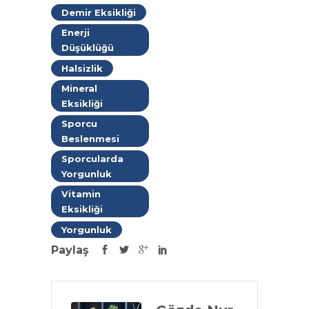
Demir Eksikliği
Enerji
Düşüklüğü
Halsizlik
Mineral
Eksikliği
Sporcu
Beslenmesi
Sporcularda
Yorgunluk
Vitamin
Eksikliği
Yorgunluk
Paylaş