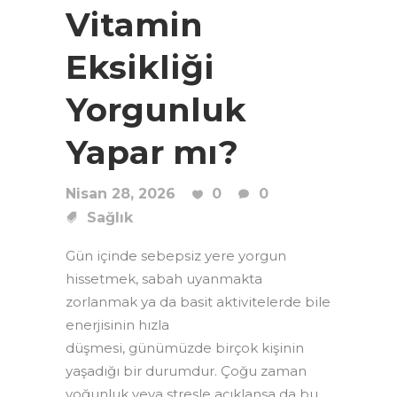
Vitamin
Eksikliği
Yorgunluk
Yapar mı?
Nisan 28, 2026
0
0
Sağlık
Gün içinde sebepsiz yere yorgun
hissetmek, sabah uyanmakta
zorlanmak ya da basit aktivitelerde bile
enerjisinin hızla
düşmesi, günümüzde birçok kişinin
yaşadığı bir durumdur. Çoğu zaman
yoğunluk veya stresle açıklansa da bu