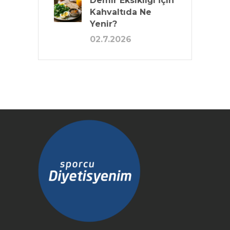
Demir Eksikliği İçin
Kahvaltıda Ne
Yenir?
02.7.2026