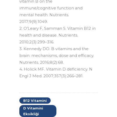
vitamin B on the
immune/cognitive function and
mental health. Nutrients.
2017;9(9):1049.
2. O’Leary F, Samman S. Vitamin B12 in
health and disease. Nutrients.
2010;2(3):299–316.
3. Kennedy DO. B vitamins and the
brain: mechanisms, dose and efficacy.
Nutrients. 2016;8(2):68.
4. Holick MF. Vitamin D deficiency. N
Engl J Med. 2007;357(3):266–281.
B12 Vitamini
D Vitamini
Eksikliği