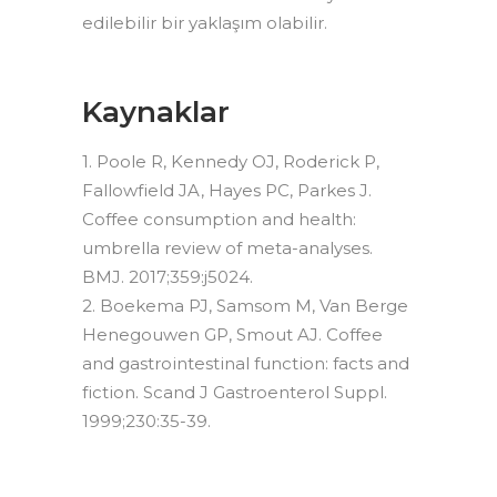
edilebilir bir yaklaşım olabilir.
Kaynaklar
1. Poole R, Kennedy OJ, Roderick P,
Fallowfield JA, Hayes PC, Parkes J.
Coffee consumption and health:
umbrella review of meta-analyses.
BMJ. 2017;359:j5024.
2. Boekema PJ, Samsom M, Van Berge
Henegouwen GP, Smout AJ. Coffee
and gastrointestinal function: facts and
fiction. Scand J Gastroenterol Suppl.
1999;230:35-39.